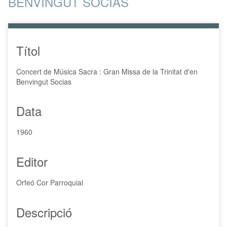
BENVINGUT SOCIAS
p
a
l
Títol
Concert de Música Sacra : Gran Missa de la Trinitat d'en
Benvingut Socias
Data
1960
Editor
Orfeó Cor Parroquial
Descripció