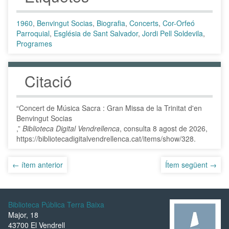
1960
,
Benvingut Socias
,
Biografia
,
Concerts
,
Cor-Orfeó
Parroquial
,
Església de Sant Salvador
,
Jordi Pell Soldevila
,
Programes
Citació
“Concert de Música Sacra : Gran Missa de la Trinitat d'en
Benvingut Socias
,”
Biblioteca Digital Vendrellenca
, consulta 8 agost de 2026,
https://bibliotecadigitalvendrellenca.cat/items/show/328
.
← ítem anterior
Ítem següent →
Biblioteca Pública Terra Baixa
Major, 18
43700 El Vendrell