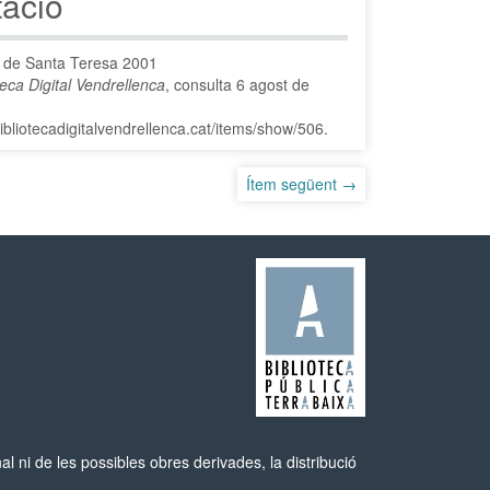
tació
a de Santa Teresa 2001
teca Digital Vendrellenca
, consulta 6 agost de
bibliotecadigitalvendrellenca.cat/items/show/506
.
Ítem següent →
 ni de les possibles obres derivades, la distribució