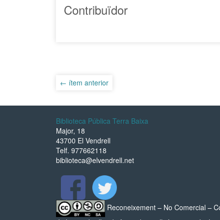
Contribuïdor
← ítem anterior
Biblioteca Pública Terra Baixa
Major, 18
43700 El Vendrell
Telf. 977662118
biblioteca@elvendrell.net
Reconeixement – No Comercial – Compa