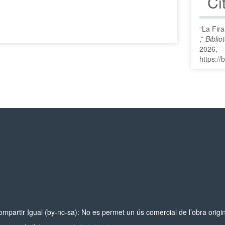
Ci
“La Fir
,”
Biblio
2026,
https://
rtir Igual (by-nc-sa): No es permet un ús comercial de l’obra original