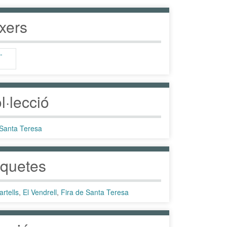
txers
l·lecció
 Santa Teresa
iquetes
artells
,
El Vendrell
,
Fira de Santa Teresa